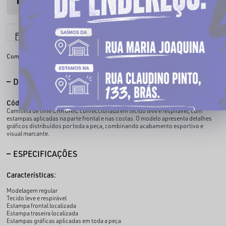
6x sem juros
Parcele em até
Compartilhe:
DESCRIÇÃO COMPLETA
Código identificador (SKU):
400083007
Camiseta de time CHRONIC confeccionada em tecido leve e respirável, com
estampas aplicadas na parte frontal e nas costas. O modelo apresenta detalhes
gráficos distribuídos por toda a peça, combinando acabamento esportivo e
visual marcante.
ESPECIFICAÇÕES
Características:
Modelagem regular
Tecido leve e respirável
Estampa frontal localizada
Estampa traseira localizada
Estampas gráficas aplicadas em toda a peça