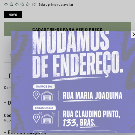
(0)
Seja o primeiro a avaliar
NOVO
CADASTRE-SE PARA VER O PREÇO
6x sem juros
Parcele em até
Compartilhe:
DESCRIÇÃO COMPLETA
Código identificador (SKU):
300200069
REGATA BASKET 069 BIG
ESPECIFICAÇÕES