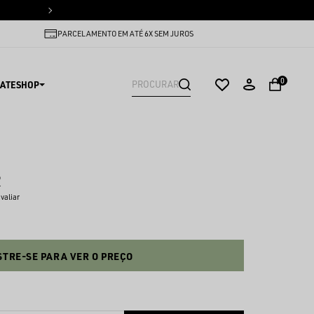
PARCELAMENTO EM ATÉ 6X SEM
PARCELAMENTO EM ATÉ 6X SEM JUROS
0
ATESHOP
2
avaliar
TRE-SE PARA VER O PREÇO