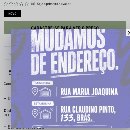
(0)
Seja o primeiro a avaliar
NOVO
CADASTRE-SE PARA VER O PREÇO
6x sem juros
Parcele em até
Compartilhe:
DESCRIÇÃO COMPLETA
Código identificador (SKU):
300200072
REGATA BASKET 072 BIG
ESPECIFICAÇÕES