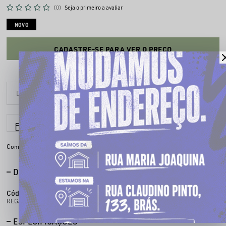
(0)
Seja o primeiro a avaliar
NOVO
CADASTRE-SE PARA VER O PREÇO
6x sem juros
Parcele em até
Compartilhe:
DESCRIÇÃO COMPLETA
Código identificador (SKU):
300100074
REGATA BASKET 074
ESPECIFICAÇÕES