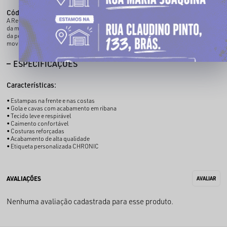
Código identificador (SKU):
300200078
A Regata CHRONIC combina inspiração no basquete com a identidade streetwear
da marca. As estampas aplicadas na parte frontal e nas costas destacam o visual
da peça, enquanto o tecido leve proporciona conforto e liberdade de
movimentos.
ESPECIFICAÇÕES
Características:
• Estampas na frente e nas costas
• Gola e cavas com acabamento em ribana
• Tecido leve e respirável
• Caimento confortável
• Costuras reforçadas
• Acabamento de alta qualidade
• Etiqueta personalizada CHRONIC
Nenhuma avaliação cadastrada para esse produto.