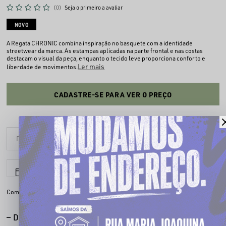
(0)
Seja o primeiro a avaliar
NOVO
A Regata CHRONIC combina inspiração no basquete com a identidade
streetwear da marca. As estampas aplicadas na parte frontal e nas costas
destacam o visual da peça, enquanto o tecido leve proporciona conforto e
Ler mais
liberdade de movimentos.
CADASTRE-SE PARA VER O PREÇO
6x sem juros
Parcele em até
Compartilhe:
DESCRIÇÃO COMPLETA