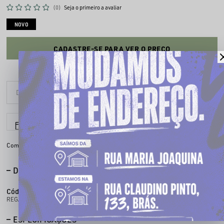
(0)
Seja o primeiro a avaliar
NOVO
CADASTRE-SE PARA VER O PREÇO
6x sem juros
Parcele em até
Compartilhe:
DESCRIÇÃO COMPLETA
Código identificador (SKU):
300100083
REGATA BASKET 083
ESPECIFICAÇÕES