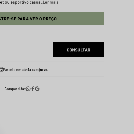
et ou esportivo casual.
Ler mais
TRE-SE PARA VER O PREÇO
6x sem juros
Parcele em até
Compartilhe: