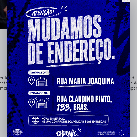
quentes ou usar no dia a dia com estilo. Corte amplo que dá total liberd
patch emborrachado em formato de bola de basquete (relevo tátil que d
bina fácil com short, calça cargo ou moletom para look street ou espor