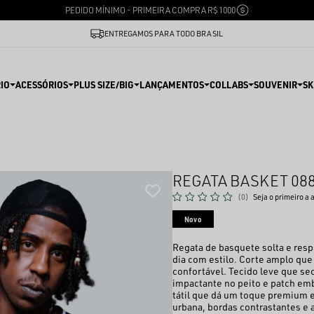
PEDIDO MÍNIMO - PRIMEIRA COMPRA R$ 1000
ENTREGAMOS PARA TODO BRASIL
IO
ACESSÓRIOS
PLUS SIZE/BIG
LANÇAMENTOS
COLLABS
SOUVENIR
SK
REGATA BASKET 08
(0)
Seja o primeiro a 
Novo
Regata de basquete solta e respi
dia com estilo. Corte amplo que
confortável. Tecido leve que se
impactante no peito e patch em
tátil que dá um toque premium e
urbana, bordas contrastantes e 