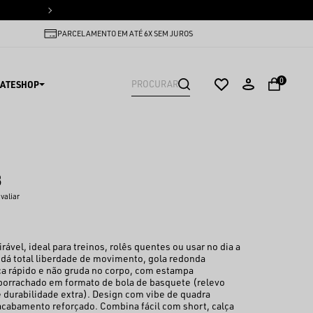
PARCELAMENTO EM ATÉ 6X SEM
PARCELAMENTO EM ATÉ 6X SEM JUROS
0
ATESHOP
8
avaliar
rável, ideal para treinos, rolês quentes ou usar no dia a
 dá total liberdade de movimento, gola redonda
ca rápido e não gruda no corpo, com estampa
borrachado em formato de bola de basquete (relevo
 durabilidade extra). Design com vibe de quadra
acabamento reforçado. Combina fácil com short, calça