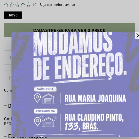
(0)
Seja o primeiro a avaliar
NOVO
CADASTRE-SE PARA VER O PREÇO
6x sem juros
Parcele em até
Compartilhe:
DESCRIÇÃO COMPLETA
Código identificador (SKU):
300100094
REGATA BASKET 094
ESPECIFICAÇÕES