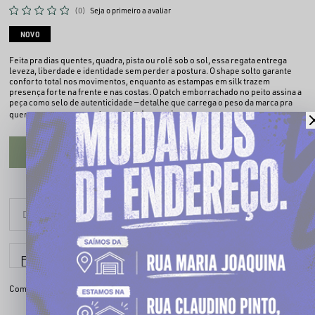
(0)
Seja o primeiro a avaliar
NOVO
Feita pra dias quentes, quadra, pista ou rolê sob o sol, essa regata entrega
leveza, liberdade e identidade sem perder a postura. O shape solto garante
conforto total nos movimentos, enquanto as estampas em silk trazem
presença forte na frente e nas costas. O patch emborrachado no peito assina a
peça como selo de autenticidade — detalhe que carrega o peso da marca pra
Ler mais
quem representa a rua de verdade.
CADASTRE-SE PARA VER O PREÇO
6x sem juros
Parcele em até
Compartilhe: