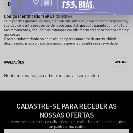
DESCRIÇÃO COMPLETA
Código identificador (SKU):
300100099
Feita pra dias quentes, quadra, pista ou rolê sob o sol, essa regata entrega leveza,
liberdade e identidade sem perder a postura. O shape solto garante conforto total
nos movimentos, enquanto as estampas em silk trazem presença forte na frente e
nas costas.
O patch emborrachado no peito assina a peça como selo de autenticidade —
detalhe que carrega o peso da marca pra quem representa a rua de verdade.
Nenhuma avaliação cadastrada para esse produto.
CADASTRE-SE PARA RECEBER AS
NOSSAS OFERTAS
Inscreva-se para receber atualizações por e-mail sobre as últimas coleções,
campanhas e novidades.