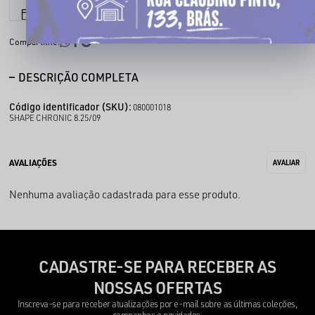
6x sem juros
Parcele em até
Compartilhe:
DESCRIÇÃO COMPLETA
Código identificador (SKU):
080001018
SHAPE CHRONIC 8.25/09
Nenhuma avaliação cadastrada para esse produto.
CADASTRE-SE PARA RECEBER AS
NOSSAS OFERTAS
Inscreva-se para receber atualizações por e-mail sobre as últimas coleções,