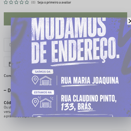
(0)
Seja o primeiro a avaliar
CADASTRE-SE PARA VER O PREÇO
6x sem juros
Parcele em até
Compartilhe:
DESCRIÇÃO COMPLETA
Código identificador (SKU):
160094802
Os shorts streetwear são a escolha perfeita para quem busca estilo, conforto e
versatilidade. Ideais para qualquer ocasião, seja para o dia a dia, um rolê casual ou
a prática de esportes.