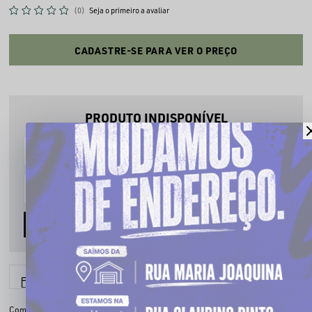
(0)
Seja o primeiro a avaliar
CADASTRE-SE PARA VER O PREÇO
PRODUTO INDISPONÍVEL
Cadastre seu email que te avisaremos quando estiver disponível:
AVISE-ME
6x sem juros
Parcele em até
Compartilhe: