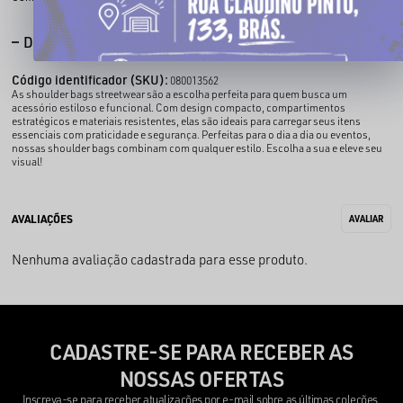
DESCRIÇÃO COMPLETA
Código identificador (SKU):
080013562
As shoulder bags streetwear são a escolha perfeita para quem busca um
acessório estiloso e funcional. Com design compacto, compartimentos
estratégicos e materiais resistentes, elas são ideais para carregar seus itens
essenciais com praticidade e segurança. Perfeitas para o dia a dia ou eventos,
nossas shoulder bags combinam com qualquer estilo. Escolha a sua e eleve seu
visual!
Nenhuma avaliação cadastrada para esse produto.
CADASTRE-SE PARA RECEBER AS
NOSSAS OFERTAS
Inscreva-se para receber atualizações por e-mail sobre as últimas coleções,