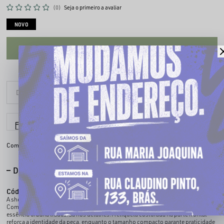
(0)
Seja o primeiro a avaliar
NOVO
CADASTRE-SE PARA VER O PREÇO
6x sem juros
Parcele em até
Compartilhe:
DESCRIÇÃO COMPLETA
Código identificador (SKU):
080017458
A shoulder bag ideal pra quem quer mobilidade sem abrir mão da estética de rua.
Com acabamento enveludado que chama atenção no toque e no olhar, ela tem a
essência urbana traduzida nos detalhes. A etiqueta costurada na parte frontal
reforça a identidade da peça, enquanto o tamanho compacto garante praticidade