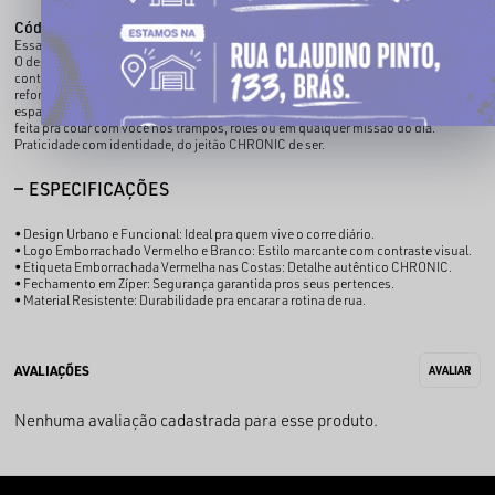
Código identificador (SKU):
080013721
Essa shoulder bag CHRONIC é o tipo de acessório que não passa despercebido.
O destaque fica por conta do logo emborrachado em vermelho e branco, que dá
contraste e presença no visual. Nas costas, a etiqueta emborrachada vermelha
reforça o detalhe de quem se liga na estética até nos mínimos pontos. Com
espaço ideal pra carregar os itens essenciais, fechamento seguro, essa peça é
feita pra colar com você nos trampos, rolês ou em qualquer missão do dia.
Praticidade com identidade, do jeitão CHRONIC de ser.
ESPECIFICAÇÕES
• Design Urbano e Funcional: Ideal pra quem vive o corre diário.
• Logo Emborrachado Vermelho e Branco: Estilo marcante com contraste visual.
• Etiqueta Emborrachada Vermelha nas Costas: Detalhe autêntico CHRONIC.
• Fechamento em Zíper: Segurança garantida pros seus pertences.
• Material Resistente: Durabilidade pra encarar a rotina de rua.
Nenhuma avaliação cadastrada para esse produto.