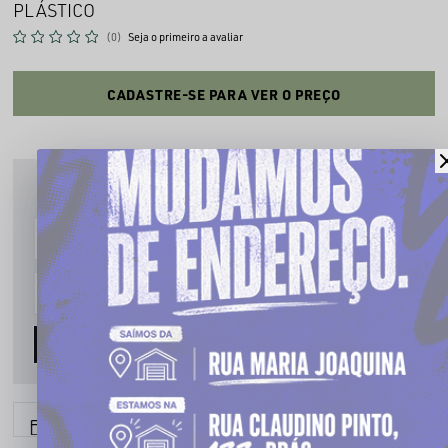
PLÁSTICO
(0)
Seja o primeiro a avaliar
CADASTRE-SE PARA VER O PREÇO
PRODUTO INDISPONÍVEL
Cadastre seu email que te avisaremos quando estiver disponível:
AVISE-ME
6x sem juros
Parcele em até