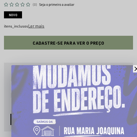
(0)
Seja o primeiro a avaliar
NOVO
Ler mais
itens_inclusos
CADASTRE-SE PARA VER O PREÇO
PRODUTO INDISPONÍVEL
Cadastre seu email que te avisaremos quando estiver disponível:
AVISE-ME