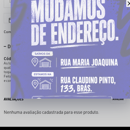
6x sem juros
Parcele em até
Compartilhe:
DESCRIÇÃO COMPLETA
Código identificador (SKU):
000011494
As toucas streetwear são o acessório ideal para quem busca estilo e conforto em
qualquer estação. Com design moderno e caimento perfeito, elas trazem um
toque autêntico ao visual, além de protegerem do frio nos dias mais gelados.
Feitas com materiais macios e resistentes, nossas toucas garantem versatilidade
e combinam com qualquer estilo.
Nenhuma avaliação cadastrada para esse produto.