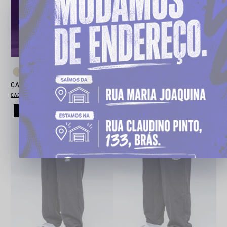
AVISE-ME
ESGOTOU
CALÇA MOLETOM CHRONIC 005
CADASTRE-SE PARA VER O PREÇO
CALÇA CHRONIC SARJA BOLSO EMBUTIDO 002
CADASTRE-SE PARA VER O PREÇO
Novo
Novo