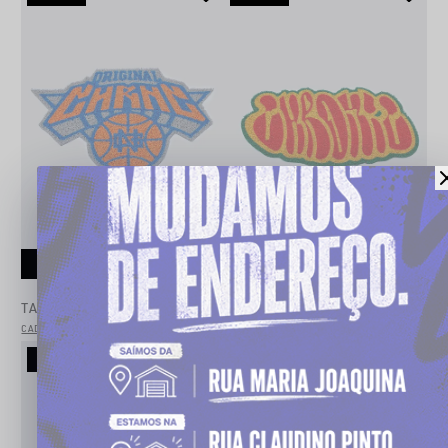
AVISE-ME
AVISE-ME
ESGOTOU
ESGOTOU
TAPETE CHRONIC 75CM X 69CM
TAPETE CHRONIC 75CM X 44CM
CADASTRE-SE PARA VER O PREÇO
CADASTRE-SE PARA VER O PREÇO
Novo
Novo