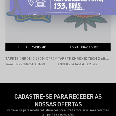
AVISE-ME
AVISE-ME
ESGOTOU
ESGOTOU
TAPETE CHRONIC 75CM X 47CM
TAPETE CHRONIC 75CM X 60,9CM
CADASTRE-SE PARA VER O PREÇO
CADASTRE-SE PARA VER O PREÇO
CADASTRE-SE PARA RECEBER AS
NOSSAS OFERTAS
Inscreva-se para receber atualizações por e-mail sobre as últimas coleções,
campanhas e novidades.